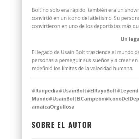
Bolt no solo era rápido, también era un showma
convirtió en un icono del atletismo. Su person
convirtieron en uno de los deportistas más q
Un leg
El legado de Usain Bolt trasciende el mundo de
personas a perseguir sus sueños y a creer en s
redefinió los límites de la velocidad humana.
#Runpedia#UsainBolt
#ElRayoBolt
#Leyend
Mundo
#UsainBoltElCampeón
#IconoDelDep
amaicaOrgullosa
SOBRE EL AUTOR