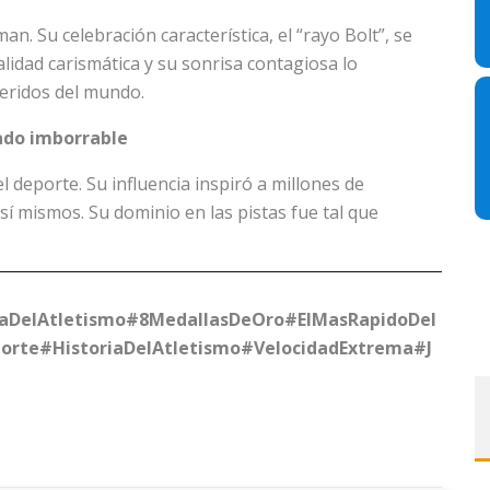
n. Su celebración característica, el “rayo Bolt”, se
alidad carismática y su sonrisa contagiosa lo
ueridos del mundo.
ado imborrable
l deporte. Su influencia inspiró a millones de
í mismos. Su dominio en las pistas fue tal que
aDelAtletismo
#8MedallasDeOro
#ElMasRapidoDel
orte
#HistoriaDelAtletismo
#VelocidadExtrema
#J