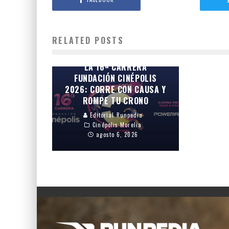
RELATED POSTS
¡INSCRIPCIONES ABIERTAS!
CONVOCATORIA OFICIAL DE
LA 16ª CARRERA
FUNDACIÓN CINÉPOLIS
2026: CORRE CON CAUSA Y
ROMPE TU CRONO
Editorial Runpedia
Cinépolis Morelia
agosto 6, 2026