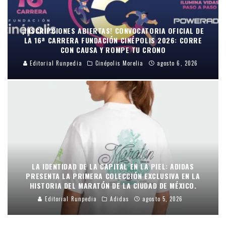
¡INSCRIPCIONES ABIERTAS! CONVOCATORIA OFICIAL DE
LA 16ª CARRERA FUNDACIÓN CINÉPOLIS 2026: CORRE
CON CAUSA Y ROMPE TU CRONO
Editorial Runpedia
Cinépolis Morelia
agosto 6, 2026
LA IDENTIDAD DE LA CAPITAL EN LA PIEL: ADIDAS
PRESENTA LA PRIMERA COLECCIÓN EXCLUSIVA EN LA
HISTORIA DEL MARATÓN DE LA CIUDAD DE MÉXICO.
Editorial Runpedia
Adidas
agosto 5, 2026