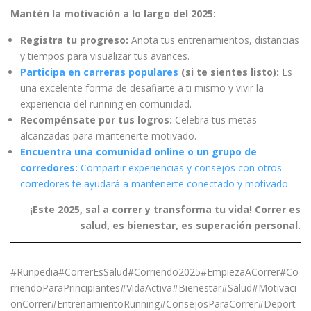
Mantén la motivación a lo largo del 2025:
Registra tu progreso:
Anota tus entrenamientos, distancias
y tiempos para visualizar tus avances.
Participa en carreras populares
(si te sientes listo):
Es
una excelente forma de desafiarte a ti mismo y vivir la
experiencia del running en comunidad.
Recompénsate por tus logros:
Celebra tus metas
alcanzadas para mantenerte motivado.
Encuentra una comunidad online o un grupo de
corredores:
Compartir experiencias y consejos con otros
corredores te ayudará a mantenerte conectado y motivado.
¡Este 2025, sal a correr y transforma tu vida! Correr es
salud, es bienestar, es superación personal.
#Runpedia#CorrerEsSalud#Corriendo2025#EmpiezaACorrer#Co
rriendoParaPrincipiantes#VidaActiva#Bienestar#Salud#Motivaci
onCorrer#EntrenamientoRunning#ConsejosParaCorrer#Deport