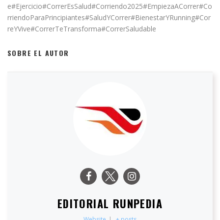
e#Ejercicio#CorrerEsSalud#Corriendo2025#EmpiezaACorrer#Co
rriendoParaPrincipiantes#SaludYCorrer#BienestarYRunning#Cor
reYVive#CorrerTeTransforma#CorrerSaludable
SOBRE EL AUTOR
EDITORIAL RUNPEDIA
Website
|
+ posts