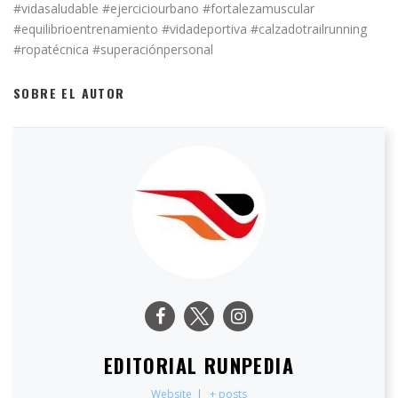
#vidasaludable #ejerciciourbano #fortalezamuscular
#equilibrioentrenamiento #vidadeportiva #calzadotrailrunning
#ropatécnica #superaciónpersonal
SOBRE EL AUTOR
EDITORIAL RUNPEDIA
Website
|
+ posts