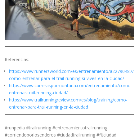
Referencias:
https://www.runnersworld.com/es/entrenamiento/a22790487/
como-entrenar-para-el-trail-running-si-vives-en-la-ciudad/
https://www.carreraspormontana.com/entrenamiento/como-
entrenar-trail-running-ciudad/
https://www.trailrunningreview.com/es/blog/training/como-
entrenar-para-trail-running-en-la-ciudad
#runpedia #trailrunning #entrenamientotrailrunning
#corriendoporlosenderos #ciudadtrailrunning #fitciudad