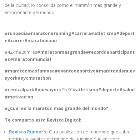
de la ciudad, lo consolida como el maratón más grande y
emocionante del mundo.
#runpedia
#maraton
#running
#carrera
#atletismo
#deport
e
#correr
#maratoniano
#42km#26miles
#maratonmasgrande
#recorddeparticipant
es
#maratonmundial
#maratonmasfamosa
#eventodeportivo
#maratondenuev
ayork
#nycmarathon
#centralpark
#nuevayork
#NYC
#atletismo
#deporte
#salud
#motivacion
#¿Cuál es la maratón más grande del mundo?
Te comparto esta Revista Digital:
Revista Runner’s:
Otra publicación de renombre que cubre
noticias y eventos del mundo del running. Suelen tener