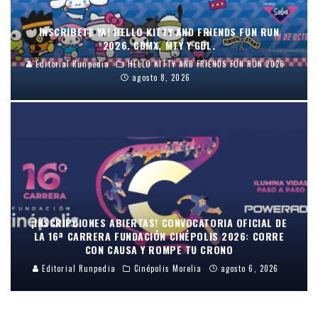
INSCRIBETE YA! HELLO KITTY AND FRIENDS FUN RUN
2026. CDMX, MTY Y GDL.
Editorial Runpedia
HELLO KITTY AND FRIENDS FUN RUN 2026
agosto 8, 2026
¡INSCRIPCIONES ABIERTAS! CONVOCATORIA OFICIAL DE
LA 16ª CARRERA FUNDACIÓN CINÉPOLIS 2026: CORRE
CON CAUSA Y ROMPE TU CRONO
Editorial Runpedia
Cinépolis Morelia
agosto 6, 2026