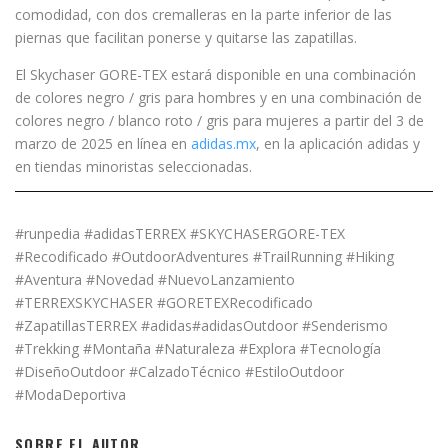
comodidad, con dos cremalleras en la parte inferior de las
piernas que facilitan ponerse y quitarse las zapatillas.
El Skychaser GORE-TEX estará disponible en una combinación
de colores negro / gris para hombres y en una combinación de
colores negro / blanco roto / gris para mujeres a partir del 3 de
marzo de
2025 en línea en
adidas.mx
, en la aplicación adidas y
en tiendas minoristas seleccionadas.
#runpedia #adidasTERREX #SKYCHASERGORE-TEX
#Recodificado #OutdoorAdventures #TrailRunning #Hiking
#Aventura #Novedad #NuevoLanzamiento
#TERREXSKYCHASER #GORETEXRecodificado
#ZapatillasTERREX #adidas#adidasOutdoor #Senderismo
#Trekking #Montaña #Naturaleza #Explora #Tecnología
#DiseñoOutdoor #CalzadoTécnico #EstiloOutdoor
#ModaDeportiva
SOBRE EL AUTOR