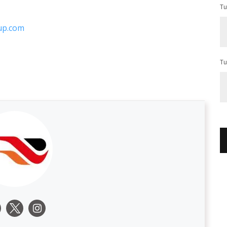
Tu
up.com
Tu