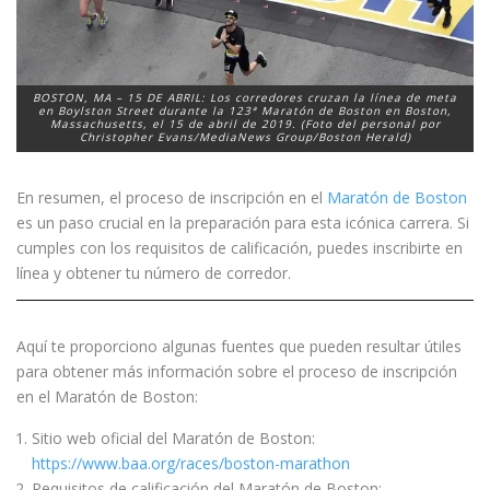
BOSTON, MA – 15 DE ABRIL: Los corredores cruzan la línea de meta
en Boylston Street durante la 123ª Maratón de Boston en Boston,
Massachusetts, el 15 de abril de 2019. (Foto del personal por
Christopher Evans/MediaNews Group/Boston Herald)
En resumen, el proceso de inscripción en el
Maratón de Boston
es un paso crucial en la preparación para esta icónica carrera. Si
cumples con los requisitos de calificación, puedes inscribirte en
línea y obtener tu número de corredor.
Aquí te proporciono algunas fuentes que pueden resultar útiles
para obtener más información sobre el proceso de inscripción
en el Maratón de Boston:
Sitio web oficial del Maratón de Boston:
https://www.baa.org/races/boston-marathon
Requisitos de calificación del Maratón de Boston: