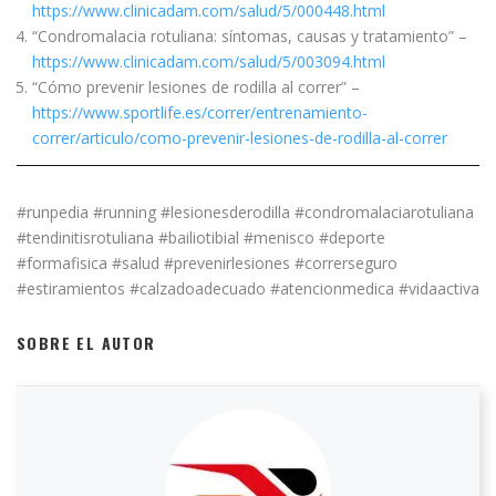
https://www.clinicadam.com/salud/5/000448.html
“Condromalacia rotuliana: síntomas, causas y tratamiento” –
https://www.clinicadam.com/salud/5/003094.html
“Cómo prevenir lesiones de rodilla al correr” –
https://www.sportlife.es/correr/entrenamiento-
correr/articulo/como-prevenir-lesiones-de-rodilla-al-correr
#runpedia #running #lesionesderodilla #condromalaciarotuliana
#tendinitisrotuliana #bailiotibial #menisco #deporte
#formafisica #salud #prevenirlesiones #correrseguro
#estiramientos #calzadoadecuado #atencionmedica #vidaactiva
SOBRE EL AUTOR