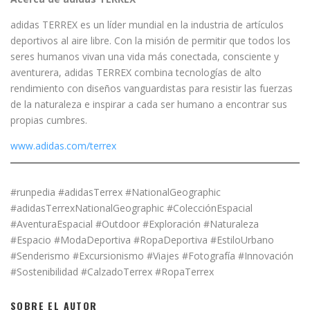
adidas TERREX es un líder mundial en la industria de artículos
deportivos al aire libre. Con la misión de permitir que todos los
seres humanos vivan una vida más conectada, consciente y
aventurera, adidas TERREX combina tecnologías de alto
rendimiento con diseños vanguardistas para resistir las fuerzas
de la naturaleza e inspirar a cada ser humano a encontrar sus
propias cumbres.
www.adidas.com/terrex
#runpedia #adidasTerrex #NationalGeographic
#adidasTerrexNationalGeographic #ColecciónEspacial
#AventuraEspacial #Outdoor #Exploración #Naturaleza
#Espacio #ModaDeportiva #RopaDeportiva #EstiloUrbano
#Senderismo #Excursionismo #Viajes #Fotografía #Innovación
#Sostenibilidad #CalzadoTerrex #RopaTerrex
SOBRE EL AUTOR