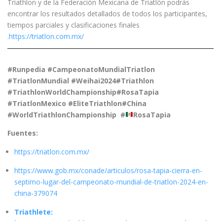
Triathlon y de la Federación Mexicana de Triatlón podrás
encontrar los resultados detallados de todos los participantes,
tiempos parciales y clasificaciones finales
.
https://triatlon.com.mx/
#Runpedia #CampeonatoMundialTriatlon
#TriatlonMundial
#Weihai2024
#Triathlon
#TriathlonWorldChampionship
#RosaTapia
#TriatlonMexico
#EliteTriathlon#China
#WorldTriathlonChampionship #
RosaTapia
Fuentes:
https://triatlon.com.mx/
https://www.gob.mx/conade/articulos/rosa-tapia-cierra-en-
septimo-lugar-del-campeonato-mundial-de-triatlon-2024-en-
china-379074
Triathlete: