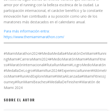
amor por el running con la belleza escénica de la ciudad. La
participación internacional, el carácter benéfico y la constante
innovación han contribuido a su posición como uno de los
maratones más destacados en el calendario anual.
Para más información entra:
https://www.themiamimarathon.com/
#MiamiMarathon2024#MediaMedalla#MaratónDeMiami#Runni
ngMiami#CarreraMiami2024#MedioMaratónMiami#MiamiFitne
ss#MaratónInternacional#RutaRunMiami#LogroMedioMaratón
#MedallaDeLogro#MiamiRun2024#ExperienciaRunner#Kilómetr
osMiami#RunAndExploreMiami#MetaAlcanzada#MiamiFitnessJ
ourney#RunMiamiBeaches#MedallaDeFinisher#Maratón de
Miami 2024
SOBRE EL AUTOR