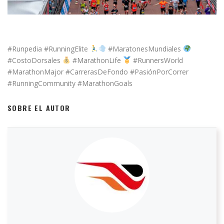
#Runpedia #RunningElite
#MaratonesMundiales
#CostoDorsales
#MarathonLife
#RunnersWorld
#MarathonMajor #CarrerasDeFondo #PasiónPorCorrer
#RunningCommunity #MarathonGoals
SOBRE EL AUTOR