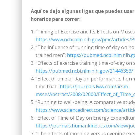
Aquí te dejo algunas ligas que puedes usar
horarios para correr:
“Timing of Exercise and Its Effects on Muscu
https://www.ncbi.nlm.nih.gov/pmc/articles
“The influence of running time of day on h
trained men”:
https://pubmed.ncbi.nlm.nih.
“Effects of exercise training time-of-day on
https://pubmed.ncbi.nlm.nih.gov/21446353/
“Effect of time of day on performance, hor
time trial”:
https://journals.lww.com/acsm-
msse/Abstract/2008/02000/Effect_of_Time_
“Running to well-being: A comparative study 
https://www.sciencedirect.com/science/arti
“Effect of Time of Day on Energy Expenditur
https://journals.humankinetics.com/view/jou
“The effects of morning versus evening exe