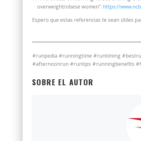
overweight/obese women”:
https://www.ncb
Espero que estas referencias te sean útiles pa
#runpedia #runningtime #runtiming #bestr
#afternoonrun #runtips #runningbenefits #f
SOBRE EL AUTOR