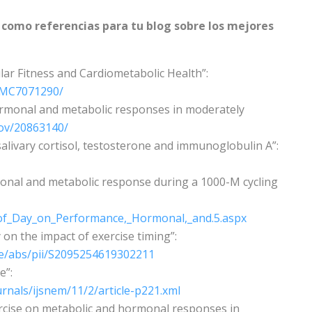
 como referencias para tu blog sobre los mejores
lar Fitness and Cardiometabolic Health”:
/PMC7071290/
ormonal and metabolic responses in moderately
gov/20863140/
 salivary cortisol, testosterone and immunoglobulin A”:
monal and metabolic response during a 1000-M cycling
of_Day_on_Performance,_Hormonal,_and.5.aspx
on the impact of exercise timing”:
cle/abs/pii/S2095254619302211
e”:
rnals/ijsnem/11/2/article-p221.xml
rcise on metabolic and hormonal responses in