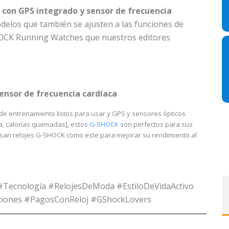
j
con GPS integrado y sensor de frecuencia
delos que también se ajusten a las funciones de
HOCK Running Watches que nuestros editores
ensor de frecuencia cardíaca
e entrenamiento listos para usar y GPS y sensores ópticos
ia, calorías quemadas], estos
G-SHOCK
son perfectos para sus
usan relojes G-SHOCK como este para mejorar su rendimiento al
#Tecnología #RelojesDeModa #EstiloDeVidaActivo
caciones #PagosConReloj #GShockLovers