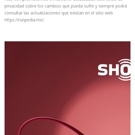
privacidad sobre los cambios que pueda sufrir y siempre podrá
consultar las actualizaciones que existan en el sitio web
https://runpedia.mx/.