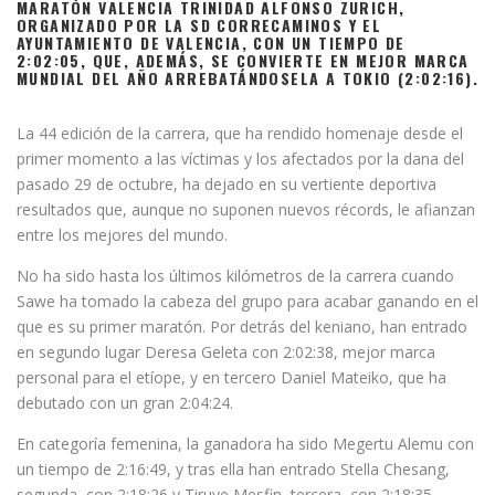
MARATÓN VALENCIA TRINIDAD ALFONSO ZURICH,
ORGANIZADO POR LA SD CORRECAMINOS Y EL
AYUNTAMIENTO DE VALENCIA, CON UN TIEMPO DE
2:02:05, QUE, ADEMÁS, SE CONVIERTE EN MEJOR MARCA
MUNDIAL DEL AÑO ARREBATÁNDOSELA A TOKIO (2:02:16).
La 44 edición de la carrera, que ha rendido homenaje desde el
primer momento a las víctimas y los afectados por la dana del
pasado 29 de octubre, ha dejado en su vertiente deportiva
resultados que, aunque no suponen nuevos récords, le afianzan
entre los mejores del mundo.
No ha sido hasta los últimos kilómetros de la carrera cuando
Sawe ha tomado la cabeza del grupo para acabar ganando en el
que es su primer maratón. Por detrás del keniano, han entrado
en segundo lugar Deresa Geleta con 2:02:38, mejor marca
personal para el etíope, y en tercero Daniel Mateiko, que ha
debutado con un gran 2:04:24.
En categoría femenina, la ganadora ha sido Megertu Alemu con
un tiempo de 2:16:49, y tras ella han entrado Stella Chesang,
segunda, con 2:18:26 y Tiruye Mesfin, tercera, con 2:18:35.