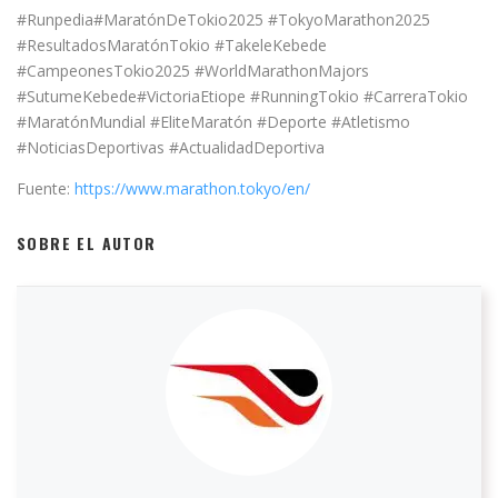
#Runpedia#MaratónDeTokio2025 #TokyoMarathon2025
#ResultadosMaratónTokio #TakeleKebede
#CampeonesTokio2025 #WorldMarathonMajors
#SutumeKebede#VictoriaEtiope #RunningTokio #CarreraTokio
#MaratónMundial #EliteMaratón #Deporte #Atletismo
#NoticiasDeportivas #ActualidadDeportiva
Fuente:
https://www.marathon.tokyo/en/
SOBRE EL AUTOR