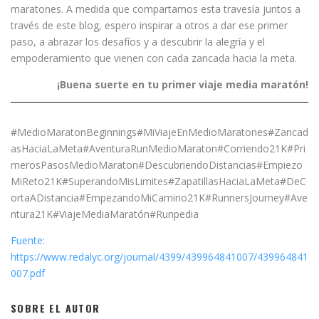
maratones. A medida que compartamos esta travesía juntos a
través de este blog, espero inspirar a otros a dar ese primer
paso, a abrazar los desafíos y a descubrir la alegría y el
empoderamiento que vienen con cada zancada hacia la meta.
¡Buena suerte en tu primer viaje media maratón!
#MedioMaratonBeginnings#MiViajeEnMedioMaratones#Zancad
asHaciaLaMeta#AventuraRunMedioMaraton#Corriendo21K#Pri
merosPasosMedioMaraton#DescubriendoDistancias#Empiezo
MiReto21K#SuperandoMisLimites#ZapatillasHaciaLaMeta#DeC
ortaADistancia#EmpezandoMiCamino21K#RunnersJourney#Ave
ntura21K#ViajeMediaMaratón#Runpedia
Fuente:
https://www.redalyc.org/journal/4399/439964841007/439964841
007.pdf
SOBRE EL AUTOR