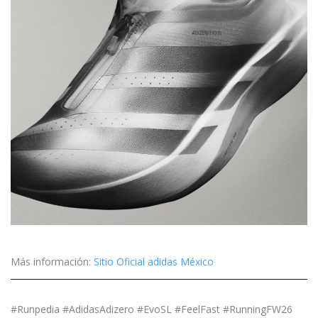
Más información:
Sitio Oficial adidas México
#Runpedia #AdidasAdizero #EvoSL #FeelFast #RunningFW26