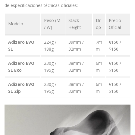
de especificaciones técnicas oficiales:
Peso (M
Stack
Dr
Precio
Modelo
/ W)
Height
op
Oficial
Adizero EVO
224g /
39mm /
7m
€150 /
SL
188g
32mm
m
$150
Adizero EVO
230g /
38mm /
6m
€150 /
SL Exo
195g
32mm
m
$150
Adizero EVO
230g /
38mm /
6m
€150 /
SL Zip
195g
32mm
m
$150