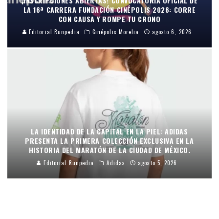
¡INSCRIPCIONES ABIERTAS! CONVOCATORIA OFICIAL DE
LA 16ª CARRERA FUNDACIÓN CINÉPOLIS 2026: CORRE
CON CAUSA Y ROMPE TU CRONO
Editorial Runpedia
Cinépolis Morelia
agosto 6, 2026
LA IDENTIDAD DE LA CAPITAL EN LA PIEL: ADIDAS
PRESENTA LA PRIMERA COLECCIÓN EXCLUSIVA EN LA
HISTORIA DEL MARATÓN DE LA CIUDAD DE MÉXICO.
Editorial Runpedia
Adidas
agosto 5, 2026