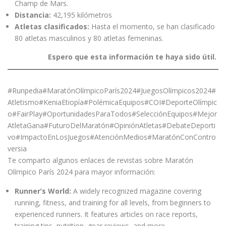
Champ de Mars.
Distancia:
42,195 kilómetros
Atletas clasificados:
Hasta el momento, se han clasificado
80 atletas masculinos y 80 atletas femeninas.
Espero que esta información te haya sido útil.
#Runpedia#MaratónOlímpicoParís2024#JuegosOlímpicos2024#
Atletismo#KeniaEtiopía#PolémicaEquipos#COI#DeporteOlímpic
o#FairPlay#OportunidadesParaTodos#SelecciónEquipos#Mejor
AtletaGana#FuturoDelMaratón#OpiniónAtletas#DebateDeporti
vo#ImpactoEnLosJuegos#AtenciónMedios#MaratónConContro
versia
Te comparto algunos enlaces de revistas sobre Maratón
Olímpico París 2024 para mayor información:
Runner’s World:
A widely recognized magazine covering
running, fitness, and training for all levels, from beginners to
experienced runners. It features articles on race reports,
training tips, nutrition, gear reviews, and more.