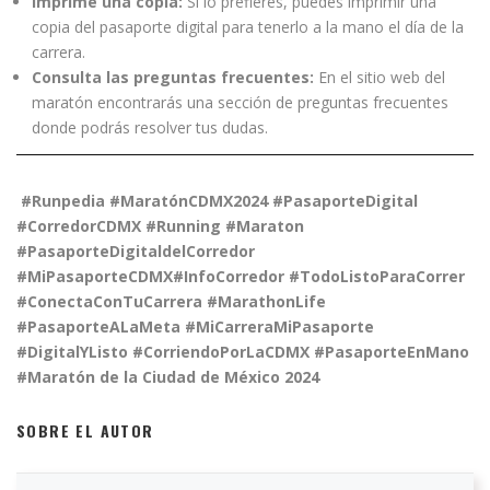
Imprime una copia:
Si lo prefieres, puedes imprimir una
copia del pasaporte digital para tenerlo a la mano el día de la
carrera.
Consulta las preguntas frecuentes:
En el sitio web del
maratón encontrarás una sección de preguntas frecuentes
donde podrás resolver tus dudas.
#Runpedia #MaratónCDMX2024
#PasaporteDigital
#CorredorCDMX
#Running
#Maraton
#PasaporteDigitaldelCorredor
#MiPasaporteCDMX
#InfoCorredor
#TodoListoParaCorrer
#ConectaConTuCarrera
#MarathonLife
#PasaporteALaMeta
#MiCarreraMiPasaporte
#DigitalYListo
#CorriendoPorLaCDMX
#PasaporteEnMano
#Maratón de la Ciudad de México 2024
SOBRE EL AUTOR