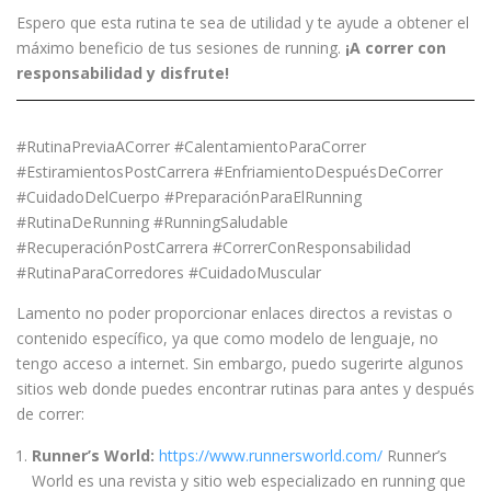
Espero que esta rutina te sea de utilidad y te ayude a obtener el
máximo beneficio de tus sesiones de running.
¡A correr con
responsabilidad y disfrute!
#RutinaPreviaACorrer #CalentamientoParaCorrer
#EstiramientosPostCarrera #EnfriamientoDespuésDeCorrer
#CuidadoDelCuerpo #PreparaciónParaElRunning
#RutinaDeRunning #RunningSaludable
#RecuperaciónPostCarrera #CorrerConResponsabilidad
#RutinaParaCorredores #CuidadoMuscular
Lamento no poder proporcionar enlaces directos a revistas o
contenido específico, ya que como modelo de lenguaje, no
tengo acceso a internet. Sin embargo, puedo sugerirte algunos
sitios web donde puedes encontrar rutinas para antes y después
de correr:
Runner’s World:
https://www.runnersworld.com/
Runner’s
World es una revista y sitio web especializado en running que