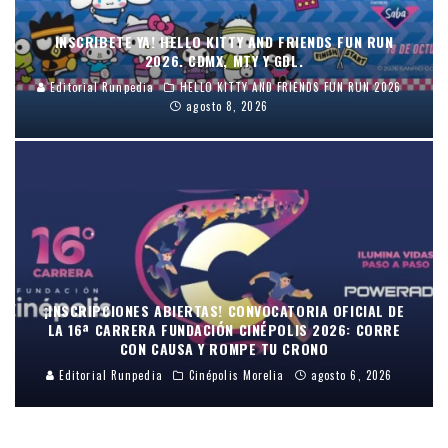
INSCRIBETE YA! HELLO KITTY AND FRIENDS FUN RUN
2026. CDMX, MTY Y GDL.
Editorial Runpedia
HELLO KITTY AND FRIENDS FUN RUN 2026
agosto 8, 2026
¡INSCRIPCIONES ABIERTAS! CONVOCATORIA OFICIAL DE
LA 16ª CARRERA FUNDACIÓN CINÉPOLIS 2026: CORRE
CON CAUSA Y ROMPE TU CRONO
Editorial Runpedia
Cinépolis Morelia
agosto 6, 2026