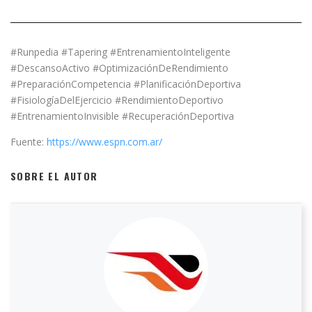
#Runpedia #Tapering #EntrenamientoInteligente
#DescansoActivo #OptimizaciónDeRendimiento
#PreparaciónCompetencia #PlanificaciónDeportiva
#FisiologíaDelEjercicio #RendimientoDeportivo
#EntrenamientoInvisible #RecuperaciónDeportiva
Fuente:
https://www.espn.com.ar/
SOBRE EL AUTOR