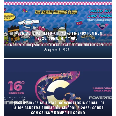
INSCRIBETE YA! HELLO KITTY AND FRIENDS FUN RUN
2026. CDMX, MTY Y GDL.
Editorial Runpedia
HELLO KITTY AND FRIENDS FUN RUN 2026
agosto 8, 2026
¡INSCRIPCIONES ABIERTAS! CONVOCATORIA OFICIAL DE
LA 16ª CARRERA FUNDACIÓN CINÉPOLIS 2026: CORRE
CON CAUSA Y ROMPE TU CRONO