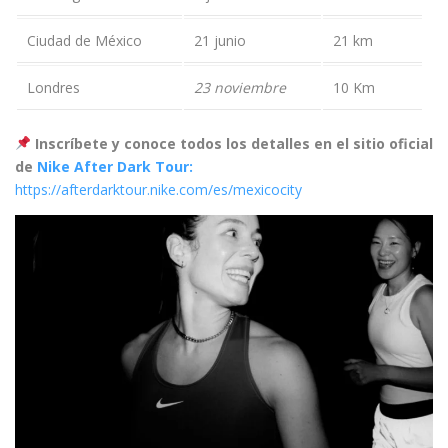
Ciudad de México
21 junio
21 km
Londres
23 noviembre
10 Km
Inscríbete y conoce todos los detalles en el sitio oficial
de
Nike After Dark Tour:
https://afterdarktour.nike.com/es/mexicocity