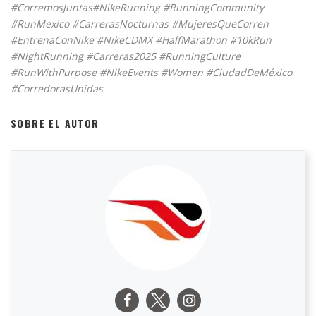
#CorremosJuntas#NikeRunning #RunningCommunity
#RunMexico #CarrerasNocturnas #MujeresQueCorren
#EntrenaConNike #NikeCDMX #HalfMarathon #10kRun
#NightRunning #Carreras2025 #RunningCulture
#RunWithPurpose #NikeEvents #Women #CiudadDeMéxico
#CorredorasUnidas
SOBRE EL AUTOR