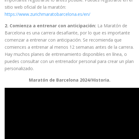
sitio web oficial de la maratón:
https://www.zurichmaratobarcelona.es/en/
2. Comienza a entrenar con anticipación:
La Maratón de
Barcelona es una carrera desafiante, por lo que es importante
comenzar a entrenar con anticipación. Se recomienda que
comiences a entrenar al menos 12 semanas antes de la carrera.
Hay muchos planes de entrenamiento disponibles en línea, o
puedes consultar con un entrenador personal para crear un plan
personalizado.
Maratón de Barcelona 2024/Historia.