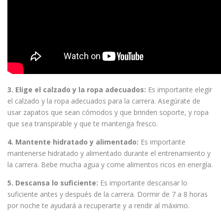
3. Elige el calzado y la ropa adecuados:
Es importante elegir
el calzado y la ropa adecuados para la carrera. Asegúrate de
usar zapatos que sean cómodos y que brinden soporte, y ropa
que sea transpirable y que te mantenga fresco.
4. Mantente hidratado y alimentado:
Es importante
mantenerse hidratado y alimentado durante el entrenamiento y
la carrera. Bebe mucha agua y come alimentos ricos en energía.
5. Descansa lo suficiente:
Es importante descansar lo
suficiente antes y después de la carrera. Dormir de 7 a 8 horas
por noche te ayudará a recuperarte y a rendir al máximo.