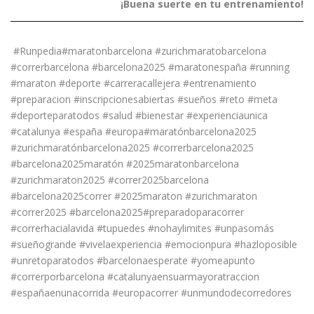
¡Buena suerte en tu entrenamiento!
#Runpedia#maratonbarcelona #zurichmaratobarcelona
#correrbarcelona #barcelona2025 #maratonespaña #running
#maraton #deporte #carreracallejera #entrenamiento
#preparacion #inscripcionesabiertas #sueños #reto #meta
#deporteparatodos #salud #bienestar #experienciaunica
#catalunya #españa #europa#maratónbarcelona2025
#zurichmaratónbarcelona2025 #correrbarcelona2025
#barcelona2025maratón #2025maratonbarcelona
#zurichmaraton2025 #correr2025barcelona
#barcelona2025correr #2025maraton #zurichmaraton
#correr2025 #barcelona2025#preparadoparacorrer
#correrhacialavida #tupuedes #nohaylimites #unpasomás
#sueñogrande #vivelaexperiencia #emocionpura #hazloposible
#unretoparatodos #barcelonaesperate #yomeapunto
#correrporbarcelona #catalunyaensuarmayoratraccion
#españaenunacorrida #europacorrer #unmundodecorredores