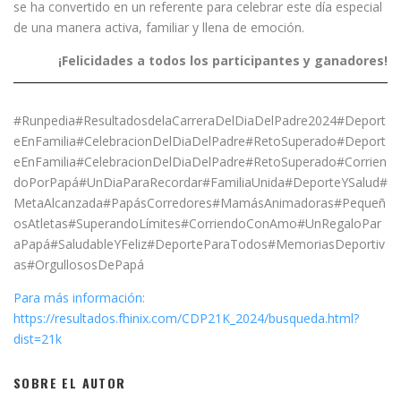
se ha convertido en un referente para celebrar este día especial
de una manera activa, familiar y llena de emoción.
¡Felicidades a todos los participantes y ganadores!
#Runpedia#ResultadosdelaCarreraDelDiaDelPadre2024#Deport
eEnFamilia#CelebracionDelDiaDelPadre#RetoSuperado#Deport
eEnFamilia#CelebracionDelDiaDelPadre#RetoSuperado#Corrien
doPorPapá#UnDiaParaRecordar#FamiliaUnida#DeporteYSalud#
MetaAlcanzada#PapásCorredores#MamásAnimadoras#Pequeñ
osAtletas#SuperandoLímites#CorriendoConAmo#UnRegaloPar
aPapá#SaludableYFeliz#DeporteParaTodos#MemoriasDeportiv
as#OrgullososDePapá
Para más información:
https://resultados.fhinix.com/CDP21K_2024/busqueda.html?
dist=21k
SOBRE EL AUTOR