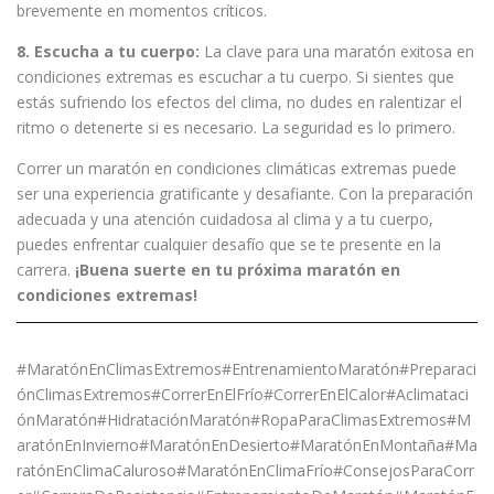
brevemente en momentos críticos.
8. Escucha a tu cuerpo:
La clave para una maratón exitosa en
condiciones extremas es escuchar a tu cuerpo. Si sientes que
estás sufriendo los efectos del clima, no dudes en ralentizar el
ritmo o detenerte si es necesario. La seguridad es lo primero.
Correr un maratón en condiciones climáticas extremas puede
ser una experiencia gratificante y desafiante. Con la preparación
adecuada y una atención cuidadosa al clima y a tu cuerpo,
puedes enfrentar cualquier desafío que se te presente en la
carrera.
¡Buena suerte en tu próxima maratón en
condiciones extremas!
#MaratónEnClimasExtremos#EntrenamientoMaratón#Preparaci
ónClimasExtremos#CorrerEnElFrío#CorrerEnElCalor#Aclimataci
ónMaratón#HidrataciónMaratón#RopaParaClimasExtremos#M
aratónEnInvierno#MaratónEnDesierto#MaratónEnMontaña#Ma
ratónEnClimaCaluroso#MaratónEnClimaFrío#ConsejosParaCorr