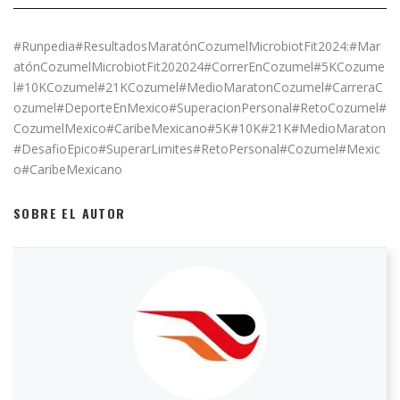
#Runpedia#ResultadosMaratónCozumelMicrobiotFit2024:#Mar
atónCozumelMicrobiotFit202024#CorrerEnCozumel#5KCozume
l#10KCozumel#21KCozumel#MedioMaratonCozumel#CarreraC
ozumel#DeporteEnMexico#SuperacionPersonal#RetoCozumel#
CozumelMexico#CaribeMexicano#5K#10K#21K#MedioMaraton
#DesafioEpico#SuperarLimites#RetoPersonal#Cozumel#Mexic
o#CaribeMexicano
SOBRE EL AUTOR