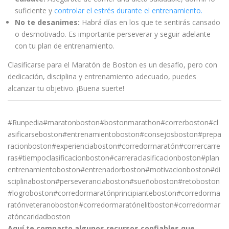
suficiente y
controlar el estrés durante el entrenamiento.
No te desanimes:
Habrá días en los que te sentirás cansado
o desmotivado. Es importante perseverar y seguir adelante
con tu plan de entrenamiento.
Clasificarse para el Maratón de Boston es un desafío, pero con
dedicación, disciplina y entrenamiento adecuado, puedes
alcanzar tu objetivo. ¡Buena suerte!
#Runpedia#maratonboston#bostonmarathon#correrboston#cl
asificarseboston#entrenamientoboston#consejosboston#prepa
racionboston#experienciaboston#corredormaratón#corrercarre
ras#tiempoclasificacionboston#carreraclasificacionboston#plan
entrenamientoboston#entrenadorboston#motivacionboston#di
sciplinaboston#perseveranciaboston#sueñoboston#retoboston
#logroboston#corredormaratónprincipianteboston#corredorma
ratónveteranoboston#corredormaratónelitboston#corredormar
atóncaridadboston
Aquí te comparto algunos recursos confiables que