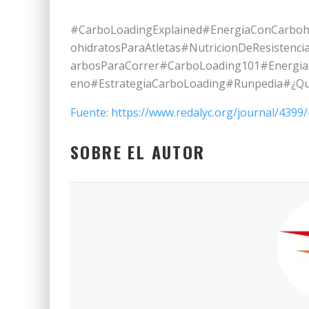
#CarboLoadingExplained#EnergiaConCarbo
ohidratosParaAtletas#NutricionDeResistenc
arbosParaCorrer#CarboLoading101#EnergiaS
eno#EstrategiaCarboLoading#Runpedia#¿Qué
Fuente: https://www.redalyc.org/journal/439
SOBRE EL AUTOR