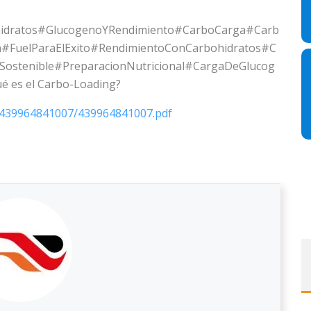
hidratos#GlucogenoYRendimiento#CarboCarga#Carb
ia#FuelParaElExito#RendimientoConCarbohidratos#C
ostenible#PreparacionNutricional#CargaDeGlucog
 es el Carbo-Loading?
9/439964841007/439964841007.pdf