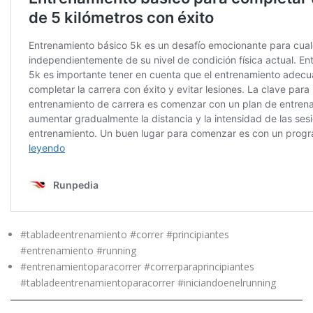
#tabladeentrenamiento #correr #principiantes
#entrenamiento #running
#entrenamientoparacorrer #correrparaprincipiantes
#tabladeentrenamientoparacorrer #iniciandoenelrunning