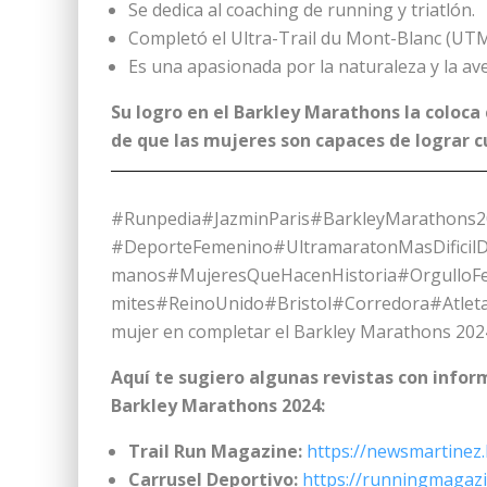
Se dedica al coaching de running y triatlón.
Completó el Ultra-Trail du Mont-Blanc (UT
Es una apasionada por la naturaleza y la av
Su logro en el Barkley Marathons la coloc
de que las mujeres son capaces de lograr c
#Runpedia#JazminParis#BarkleyMarathons2
#DeporteFemenino#UltramaratonMasDificil
manos#MujeresQueHacenHistoria#OrgulloF
mites#ReinoUnido#Bristol#Corredora#Atlet
mujer en completar el Barkley Marathons 202
Aquí te sugiero algunas revistas con infor
Barkley Marathons 2024:
Trail Run Magazine:
https://newsmartinez
Carrusel Deportivo:
https://runningmagazi