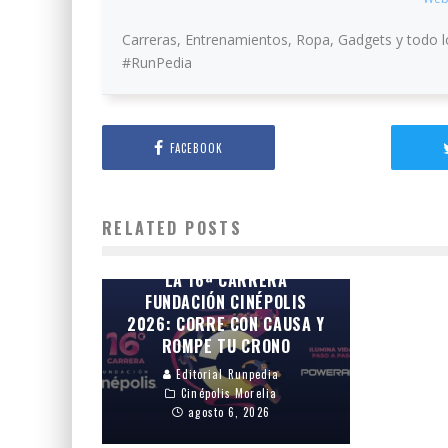
Carreras, Entrenamientos, Ropa, Gadgets y todo l
#RunPedia
FACEBOOK
RELATED POSTS
¡INSCRIPCIONES ABIERTAS!
CONVOCATORIA OFICIAL DE
LA 16ª CARRERA
FUNDACIÓN CINÉPOLIS
2026: CORRE CON CAUSA Y
ROMPE TU CRONO
Editorial Runpedia
Cinépolis Morelia
agosto 6, 2026