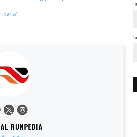
Tu
-paris/
Tu
IAL RUNPEDIA
site
|
+ posts