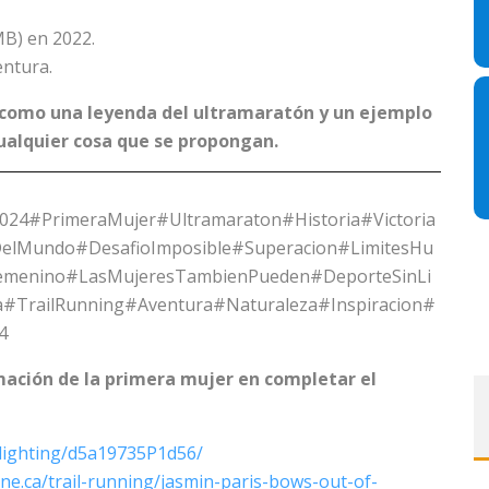
MB) en 2022.
entura.
a como una leyenda del ultramaratón y un ejemplo
ualquier cosa que se propongan.
024#PrimeraMujer#Ultramaraton#Historia#Victoria
DelMundo#DesafioImposible#Superacion#LimitesHu
emenino#LasMujeresTambienPueden#DeporteSinLi
a#TrailRunning#Aventura#Naturaleza#Inspiracion#
4
mación de la primera mujer en completar el
.lighting/d5a19735P1d56/
ne.ca/trail-running/jasmin-paris-bows-out-of-