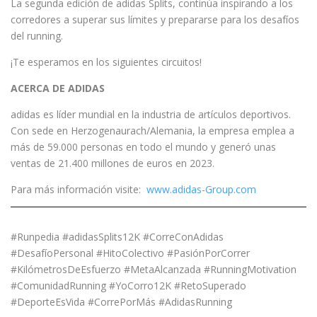
La segunda edición de adidas Splits, continúa inspirando a los
corredores a superar sus límites y prepararse para los desafíos
del running.
¡Te esperamos en los siguientes circuitos!
ACERCA DE ADIDAS
adidas es líder mundial en la industria de artículos deportivos.
Con sede en Herzogenaurach/Alemania, la empresa emplea a
más de 59.000 personas en todo el mundo y generó unas
ventas de 21.400 millones de euros en 2023.
Para más información visite:
www.adidas-Group.com
#Runpedia #adidasSplits12K #CorreConAdidas
#DesafíoPersonal #HitoColectivo #PasiónPorCorrer
#KilómetrosDeEsfuerzo #MetaAlcanzada #RunningMotivation
#ComunidadRunning #YoCorro12K #RetoSuperado
#DeporteEsVida #CorrePorMás #AdidasRunning