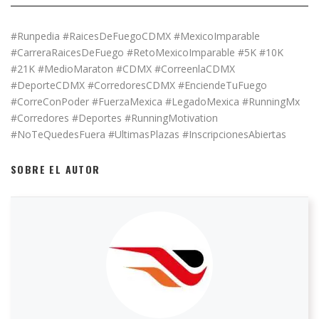
#Runpedia #RaicesDeFuegoCDMX #MexicoImparable
#CarreraRaicesDeFuego #RetoMexicoImparable #5K #10K
#21K #MedioMaraton #CDMX #CorreenlaCDMX
#DeporteCDMX #CorredoresCDMX #EnciendeTuFuego
#CorreConPoder #FuerzaMexica #LegadoMexica #RunningMx
#Corredores #Deportes #RunningMotivation
#NoTeQuedesFuera #UltimasPlazas #InscripcionesAbiertas
SOBRE EL AUTOR