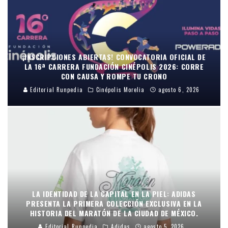
¡INSCRIPCIONES ABIERTAS! CONVOCATORIA OFICIAL DE
LA 16ª CARRERA FUNDACIÓN CINÉPOLIS 2026: CORRE
CON CAUSA Y ROMPE TU CRONO
Editorial Runpedia
Cinépolis Morelia
agosto 6, 2026
LA IDENTIDAD DE LA CAPITAL EN LA PIEL: ADIDAS
PRESENTA LA PRIMERA COLECCIÓN EXCLUSIVA EN LA
HISTORIA DEL MARATÓN DE LA CIUDAD DE MÉXICO.
Editorial Runpedia
Adidas
agosto 5, 2026