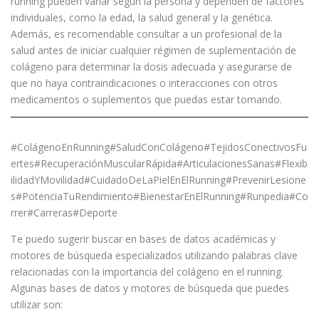
running pueden variar según la persona y dependen de factores
individuales, como la edad, la salud general y la genética.
Además, es recomendable consultar a un profesional de la
salud antes de iniciar cualquier régimen de suplementación de
colágeno para determinar la dosis adecuada y asegurarse de
que no haya contraindicaciones o interacciones con otros
medicamentos o suplementos que puedas estar tomando.
#ColágenoEnRunning#SaludConColágeno#TejidosConectivosFu
ertes#RecuperaciónMuscularRápida#ArticulacionesSanas#Flexib
ilidadYMovilidad#CuidadoDeLaPielEnElRunning#PrevenirLesione
s#PotenciaTuRendimiento#BienestarEnElRunning#Runpedia#Co
rrer#Carreras#Deporte
Te puedo sugerir buscar en bases de datos académicas y
motores de búsqueda especializados utilizando palabras clave
relacionadas con la importancia del colágeno en el running.
Algunas bases de datos y motores de búsqueda que puedes
utilizar son: