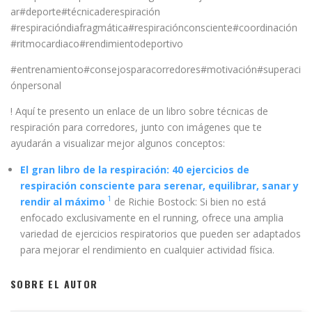
ar#deporte#técnicaderespiración
#respiracióndiafragmática#respiraciónconsciente#coordinación
#ritmocardiaco#rendimientodeportivo
#entrenamiento#consejosparacorredores#motivación#superaci
ónpersonal
! Aquí te presento un enlace de un libro sobre técnicas de
respiración para corredores, junto con imágenes que te
ayudarán a visualizar mejor algunos conceptos:
El gran libro de la respiración: 40 ejercicios de
respiración consciente para serenar, equilibrar, sanar y
1
rendir al máximo
de Richie Bostock: Si bien no está
enfocado exclusivamente en el running, ofrece una amplia
variedad de ejercicios respiratorios que pueden ser adaptados
para mejorar el rendimiento en cualquier actividad física.
SOBRE EL AUTOR