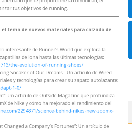
o adecuado que te proporcione la comodidad, el
anzar tus objetivos de running.
n el tema de nuevos materiales para calzado de
lo interesante de Runner’s World que explora la
zapatillas de lona hasta las últimas tecnologías:
713/the-evolution-of-running-shoes/
acing Sneaker of Our Dreams”: Un artículo de Wired
iales y tecnologías para crear su zapato autolazante:
dapt-1-0/
”: Un artículo de Outside Magazine que profundiza
omX de Nike y cómo ha mejorado el rendimiento del
line.com/2294871/science-behind-nikes-new-zoomx-
t Changed a Company’s Fortunes”: Un artículo de