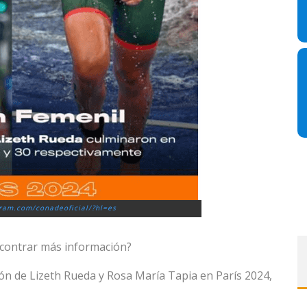
ram.com/conadeoficial/?hl=es
ontrar más información?
ión de Lizeth Rueda y Rosa María Tapia en París 2024,