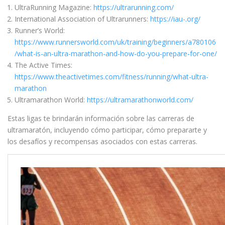
UltraRunning Magazine:
https://ultrarunning.com/
International Association of Ultrarunners:
https://iau-.org/
Runner’s World:
https://www.runnersworld.com/uk/training/beginners/a780106
/what-is-an-ultra-marathon-and-how-do-you-prepare-for-one/
The Active Times:
https://www.theactivetimes.com/fitness/running/what-ultra-
marathon
Ultramarathon World:
https://ultramarathonworld.com/
Estas ligas te brindarán información sobre las carreras de
ultramaratón, incluyendo cómo participar, cómo prepararte y
los desafíos y recompensas asociados con estas carreras.