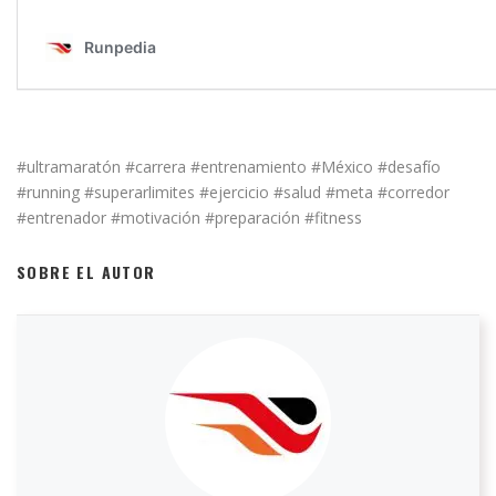
#ultramaratón #carrera #entrenamiento #México #desafío
#running #superarlimites #ejercicio #salud #meta #corredor
#entrenador #motivación #preparación #fitness
SOBRE EL AUTOR