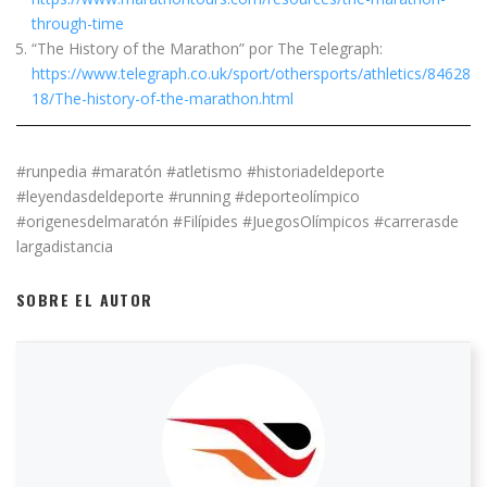
through-time
“The History of the Marathon” por The Telegraph:
https://www.telegraph.co.uk/sport/othersports/athletics/84628
18/The-history-of-the-marathon.html
#runpedia #maratón #atletismo #historiadeldeporte
#leyendasdeldeporte #running #deporteolímpico
#origenesdelmaratón #Filípides #JuegosOlímpicos #carrerasde
largadistancia
SOBRE EL AUTOR