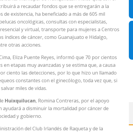
tribuirá a recaudar fondos que se entregarán a la
s de existencia, ha beneficiado a más de 605 mil
 pelucas oncológicas, consultas con especialistas,
esencial y virtual, transporte para mujeres a Centros
os índices de cáncer, como Guanajuato e Hidalgo,
tre otras acciones.
 Cima, Eliza Puente Reyes, informó que 70 por cientos
s en etapas muy avanzadas y se estima que, a causa
r ciento las detecciones, por lo que hizo un llamado
equeos constantes con el ginecólogo, toda vez que, si
salvar miles de vidas.
de
Huixquilucan
, Romina Contreras, por el apoyo
n ayudará a disminuir la mortalidad por cáncer de
ociedad y gobierno.
nistración del Club Irlandés de Raqueta y de la