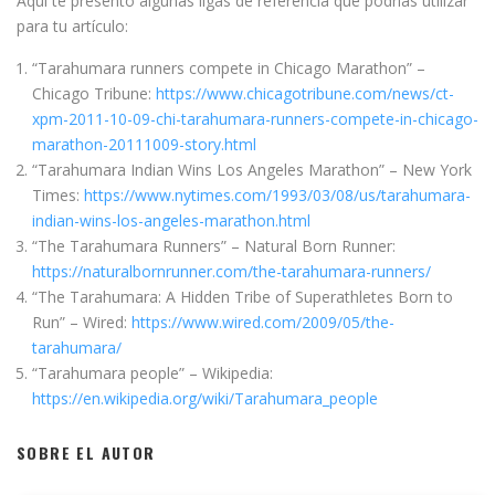
Aquí te presento algunas ligas de referencia que podrías utilizar
para tu artículo:
“Tarahumara runners compete in Chicago Marathon” –
Chicago Tribune:
https://www.chicagotribune.com/news/ct-
xpm-2011-10-09-chi-tarahumara-runners-compete-in-chicago-
marathon-20111009-story.html
“Tarahumara Indian Wins Los Angeles Marathon” – New York
Times:
https://www.nytimes.com/1993/03/08/us/tarahumara-
indian-wins-los-angeles-marathon.html
“The Tarahumara Runners” – Natural Born Runner:
https://naturalbornrunner.com/the-tarahumara-runners/
“The Tarahumara: A Hidden Tribe of Superathletes Born to
Run” – Wired:
https://www.wired.com/2009/05/the-
tarahumara/
“Tarahumara people” – Wikipedia:
https://en.wikipedia.org/wiki/Tarahumara_people
SOBRE EL AUTOR