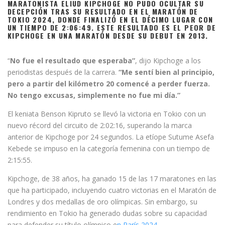
MARATONISTA ELIUD KIPCHOGE NO PUDO OCULTAR SU
DECEPCIÓN TRAS SU RESULTADO EN EL MARATÓN DE
TOKIO 2024, DONDE FINALIZÓ EN EL DÉCIMO LUGAR CON
UN TIEMPO DE 2:06:49. ESTE RESULTADO ES EL PEOR DE
KIPCHOGE EN UNA MARATÓN DESDE SU DEBUT EN 2013.
“
No fue el resultado que esperaba”
, dijo Kipchoge a los
periodistas después de la carrera.
“Me sentí bien al principio,
pero a partir del kilómetro 20 comencé a perder fuerza.
No tengo excusas, simplemente no fue mi día.”
El keniata Benson Kipruto se llevó la victoria en Tokio con un
nuevo récord del circuito de 2:02:16, superando la marca
anterior de Kipchoge por 24 segundos. La etíope Sutume Asefa
Kebede se impuso en la categoría femenina con un tiempo de
2:15:55.
Kipchoge, de 38 años, ha ganado 15 de las 17 maratones en las
que ha participado, incluyendo cuatro victorias en el Maratón de
Londres y dos medallas de oro olímpicas. Sin embargo, su
rendimiento en Tokio ha generado dudas sobre su capacidad
para defender su título olímpico e
n París 2024.