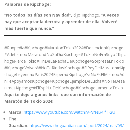
Palabras de Kipchoge:
“No todos los días son Navidad”,
dijo Kipchoge.
“A veces
hay que aceptar la derrota y aprender de ella. Volveré
más fuerte que nunca.”
#Runpedia#Kipchoge#MaratonTokio2024#DecepcionKipchoge
#Atletismo#Maraton#NoSuDiaKipchoge#TokioNoEraSuyo#Kipc
hogePierdeTokio#FinDeLaRachaDeKipchoge#SorpresaEnTokio
#KipchogeVolverá#NoTeRindasKipchoge#ElReyDelMaraton#Kip
chogeLeyenda#París2024Espera#KipchogeYaNoEsElMismo#Aú
nTeApoyamosKipchoge#KipchogeEjemploDeLucha#NoTeDesa
nimesKipchoge#ElEspírituDeKipchoge#KipchogeLamentaTokio
Aqui te dejo algunos links que dan información de
Maratón de Tokio 2024:
Marca:
https://www.youtube.com/watch?v=VrNB4IfT-2U
The
Guardian:
https://www.theguardian.com/sport/2024/mar/03/