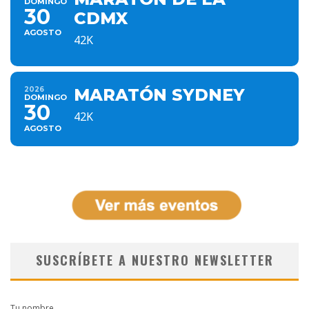
DOMINGO
30
CDMX
AGOSTO
42K
2026
MARATÓN SYDNEY
DOMINGO
30
42K
AGOSTO
SUSCRÍBETE A NUESTRO NEWSLETTER
Tu nombre