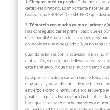
1. Chequeo médico previo:
Debemos estar s
cardio-respiratorio. Es importante hacerse 
realizar una PRUEBA DE ESFUERZO que descarte
2. Tómatelo con mucha calma el primer día
Has conseguido dar el primer paso que es ponert
el primer día! Ahora no lo estropees pegándote
probable es que el segundo día ya no tengas n
Cuando te lanzas con la actividad lo más nor
motivación, y eso te puede llevar a realizar 
está habituado, o que hace mucho tiempo que n
Este primer día debe ser una simple toma de c
muy suave y parando antes de que te encuent
esfuerzo extraordinario, llevando el cuerpo a
posible sin parar. Esto evitará las terribles d
hará que estas sean mucho menores y mucho má
de inactividad ha sido muy grande, es probabl