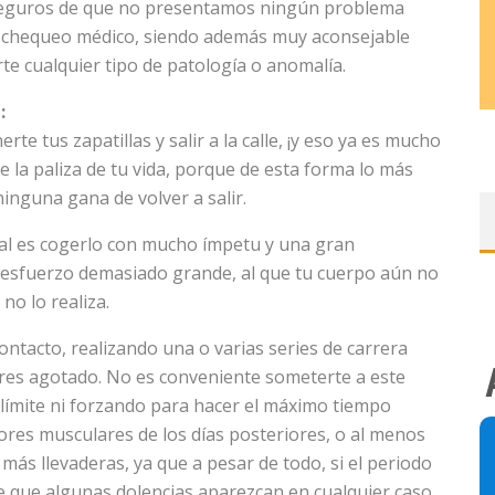
eguros de que no presentamos ningún problema
un chequeo médico, siendo además muy aconsejable
 cualquier tipo de patología o anomalía.
:
e tus zapatillas y salir a la calle, ¡y eso ya es mucho
 la paliza de tu vida, porque de esta forma lo más
inguna gana de volver a salir.
mal es cogerlo con mucho ímpetu y una gran
un esfuerzo demasiado grande, al que tu cuerpo aún no
o lo realiza.
ontacto, realizando una o varias series de carrera
res agotado. No es conveniente someterte a este
l límite ni forzando para hacer el máximo tiempo
olores musculares de los días posteriores, o al menos
s llevaderas, ya que a pesar de todo, si el periodo
e que algunas dolencias aparezcan en cualquier caso.