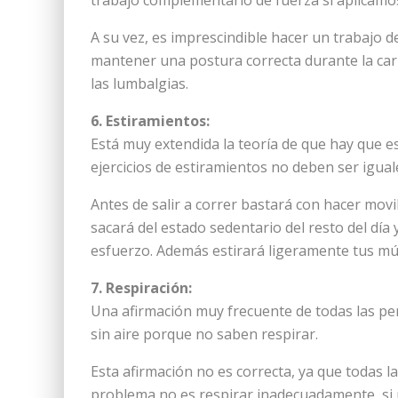
trabajo complementario de fuerza si aplicamos
A su vez, es imprescindible hacer un trabajo 
mantener una postura correcta durante la car
las lumbalgias.
6. Estiramientos:
Está muy extendida la teoría de que hay que es
ejercicios de estiramientos no deben ser igual
Antes de salir a correr bastará con hacer movil
sacará del estado sedentario del resto del día 
esfuerzo. Además estirará ligeramente tus mús
7. Respiración:
Una afirmación muy frecuente de todas las pe
sin aire porque no saben respirar.
Esta afirmación no es correcta, ya que todas l
problema no es respirar inadecuadamente, si