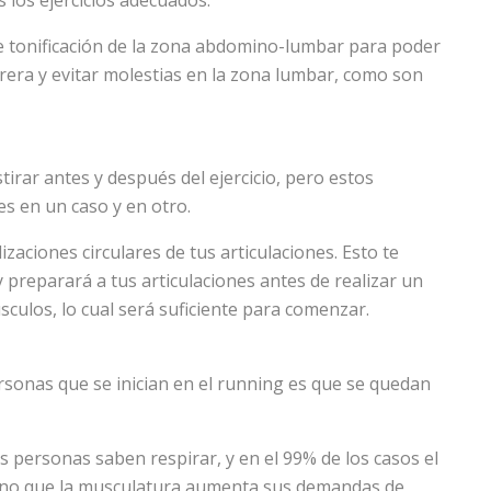
 los ejercicios adecuados.
de tonificación de la zona abdomino-lumbar para poder
rera y evitar molestias en la zona lumbar, como son
tirar antes y después del ejercicio, pero estos
es en un caso y en otro.
izaciones circulares de tus articulaciones. Esto te
y preparará a tus articulaciones antes de realizar un
culos, lo cual será suficiente para comenzar.
rsonas que se inician en el running es que se quedan
as personas saben respirar, y en el 99% de los casos el
 no que la musculatura aumenta sus demandas de