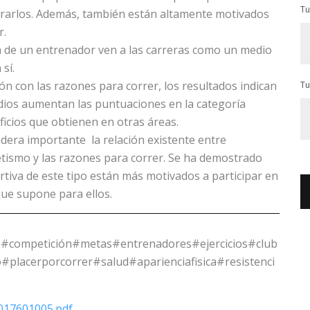
Tu
perarlos. Además, también están altamente motivados
r.
n de un entrenador ven a las carreras como un medio
sí.
ión con las razones para correr, los resultados indican
Tu
udios aumentan las puntuaciones en la categoría
ficios que obtienen en otras áreas.
idera importante la relación existente entre
etismo y las razones para correr. Se ha demostrado
rtiva de este tipo están más motivados a participar en
 que supone para ellos.
#competición#metas#entrenadores#ejercicios#club
#placerporcorrer#salud#aparienciafisica#resistenci
3017601005.pdf