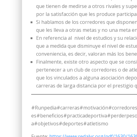
que tienen de medirse a otros rivales y su
por la satisfacción que les produce participa
Si hablamos de los corredores que dispone
que les lleva a otras metas y no una meta en 
En referencia al nivel de estudios y su relac
que a medida que disminuye el nivel de est
conveniencia, es decir, valoran más los bene
Finalmente, existe otro aspecto que se cons
pertenecer a un club de corredores o de atl
que los vinculados a alguna asociación depo
carreras de larga distancia por el prestigio
#Runpedia#carreras#motivación#corredores
es#beneficios#practicadeportiva#perderpeso
a#objetivos#deportes#atletismo
Fuente:
https://www.redalyc.org/pdf/1630/16