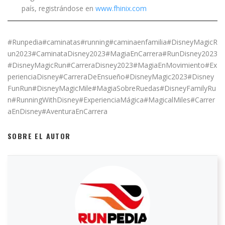
país, registrándose en
www.fhinix.com
#Runpedia#caminatas#running#caminaenfamilia#DisneyMagicR
un2023#CaminataDisney2023#MagiaEnCarrera#RunDisney2023
#DisneyMagicRun#CarreraDisney2023#MagiaEnMovimiento#Ex
perienciaDisney#CarreraDeEnsueño#DisneyMagic2023#Disney
FunRun#DisneyMagicMile#MagiaSobreRuedas#DisneyFamilyRu
n#RunningWithDisney#ExperienciaMágica#MagicalMiles#Carrer
aEnDisney#AventuraEnCarrera
SOBRE EL AUTOR