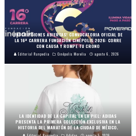
¡INSCRIPCIONES ABIERTAS! CONVOCATORIA OFICIAL DE
LA 16ª CARRERA FUNDACIÓN CINÉPOLIS 2026: CORRE
CON CAUSA Y ROMPE TU CRONO
Editorial Runpedia
Cinépolis Morelia
agosto 6, 2026
LA IDENTIDAD DE LA CAPITAL EN LA PIEL: ADIDAS
PRESENTA LA PRIMERA COLECCIÓN EXCLUSIVA EN LA
HISTORIA DEL MARATÓN DE LA CIUDAD DE MÉXICO.
Editorial Runpedia
Adidas
agosto 5, 2026