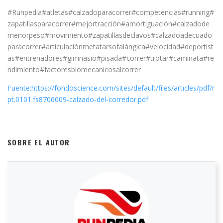
#Runpedia#atletas#calzadoparacorrer#competencias#running#
zapatillasparacorrer#mejortracción#amortiguación#calzadode
menorpeso#movimiento#zapatillasdeclavos#calzadoadecuado
paracorrer#articulaciónmetatarsofalángica#velocidad#deportist
as#entrenadores#gimnasio#pisada#correr#trotar#caminata#re
ndimiento#factoresbiomecanicosalcorrer
Fuente:https://fondoscience.com/sites/default/files/articles/pdf/r
pt.0101.fs8706009-calzado-del-corredor.pdf
SOBRE EL AUTOR