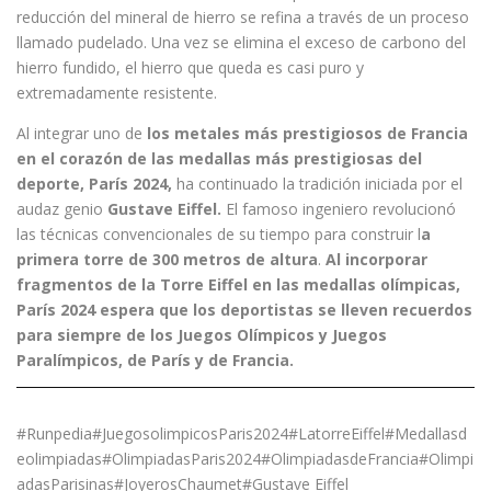
reducción del mineral de hierro se refina a través de un proceso
llamado pudelado. Una vez se elimina el exceso de carbono del
hierro fundido, el hierro que queda es casi puro y
extremadamente resistente.
Al integrar uno de
los metales más prestigiosos de Francia
en el corazón de las medallas más prestigiosas del
deporte, París 2024,
ha continuado la tradición iniciada por el
audaz genio
Gustave Eiffel.
El famoso ingeniero revolucionó
las técnicas convencionales de su tiempo para construir l
a
primera torre de 300 metros de altura
.
Al incorporar
fragmentos de la Torre Eiffel en las medallas olímpicas,
París 2024 espera que los deportistas se lleven recuerdos
para siempre de los Juegos Olímpicos y Juegos
Paralímpicos, de París y de Francia.
#Runpedia#JuegosolimpicosParis2024#LatorreEiffel#Medallasd
eolimpiadas#OlimpiadasParis2024#OlimpiadasdeFrancia#Olimpi
adasParisinas#JoyerosChaumet#Gustave Eiffel