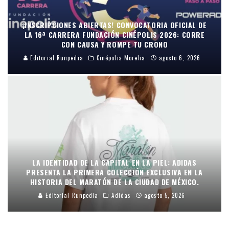
¡INSCRIPCIONES ABIERTAS! CONVOCATORIA OFICIAL DE
LA 16ª CARRERA FUNDACIÓN CINÉPOLIS 2026: CORRE
CON CAUSA Y ROMPE TU CRONO
Editorial Runpedia
Cinépolis Morelia
agosto 6, 2026
LA IDENTIDAD DE LA CAPITAL EN LA PIEL: ADIDAS
PRESENTA LA PRIMERA COLECCIÓN EXCLUSIVA EN LA
HISTORIA DEL MARATÓN DE LA CIUDAD DE MÉXICO.
Editorial Runpedia
Adidas
agosto 5, 2026