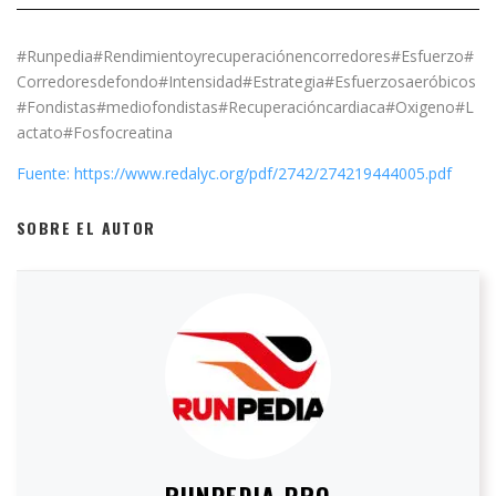
#Runpedia#Rendimientoyrecuperaciónencorredores#Esfuerzo#
Corredoresdefondo#Intensidad#Estrategia#Esfuerzosaeróbicos
#Fondistas#mediofondistas#Recuperacióncardiaca#Oxigeno#L
actato#Fosfocreatina
Fuente: https://www.redalyc.org/pdf/2742/274219444005.pdf
SOBRE EL AUTOR