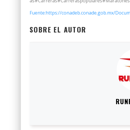
as#Carreras#Carreraspopulares#Maratonesde4
Fuente:https://conadeb.conade.gob.mx/Docum
SOBRE EL AUTOR
RUN