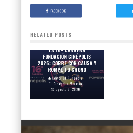
FACEBOOK
RELATED POSTS
¡INSCRIPCIONES ABIERTAS!
CONVOCATORIA OFICIAL DE
LA 16ª CARRERA
FUNDACIÓN CINÉPOLIS
2026: CORRE CON CAUSA Y
ROMPE TU CRONO
Editorial Runpedia
Cinépolis Morelia
agosto 6, 2026