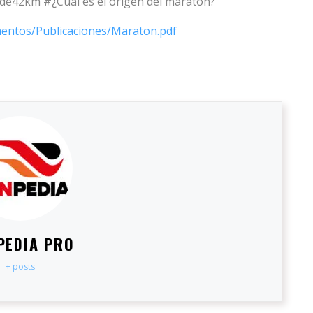
2km #¿Cuál es el origen del maratón?
entos/Publicaciones/Maraton.pdf
PEDIA PRO
+ posts