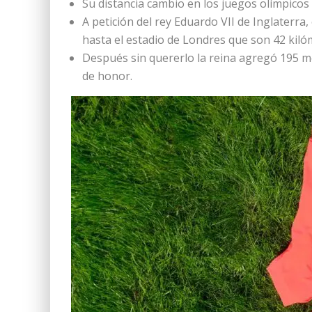
Su distancia cambio en los juegos olímpicos
A petición del rey Eduardo VII de Inglaterra,
hasta el estadio de Londres que son 42 kiló
Después sin quererlo la reina agregó 195 met
de honor.